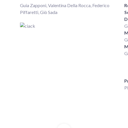
Guia Zapponi, Valentina Della Rocca, Federico
R
Piffaretti, Giò Sada
S
D
G
M
G
M
G
P
P