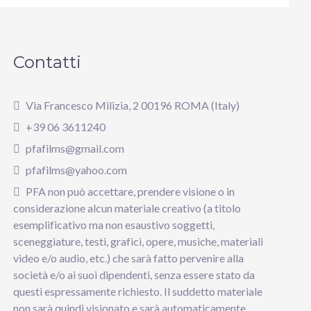
Contatti
Via Francesco Milizia, 2 00196 ROMA (Italy)
+39 06 3611240
pfafilms@gmail.com
pfafilms@yahoo.com
PFA non può accettare, prendere visione o in
considerazione alcun materiale creativo (a titolo
esemplificativo ma non esaustivo soggetti,
sceneggiature, testi, grafici, opere, musiche, materiali
video e/o audio, etc.) che sarà fatto pervenire alla
società e/o ai suoi dipendenti, senza essere stato da
questi espressamente richiesto. Il suddetto materiale
non sarà quindi visionato e sarà automaticamente